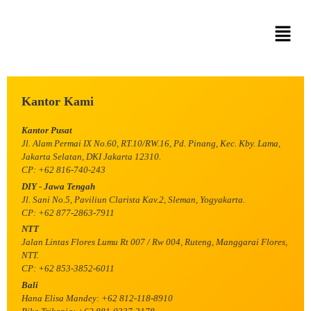
Kantor Kami
Kantor Pusat
Jl. Alam Permai IX No.60, RT.10/RW.16, Pd. Pinang, Kec. Kby. Lama,
Jakarta Selatan, DKI Jakarta 12310.
CP: +62 816-740-243
DIY - Jawa Tengah
Jl. Sani No.5, Paviliun Clarista Kav.2, Sleman, Yogyakarta.
CP: +62 877-2863-7911
NTT
Jalan Lintas Flores Lumu Rt 007 / Rw 004, Ruteng, Manggarai Flores,
NTT.
CP: +62 853-3852-6011
Bali
Hana Elisa Mandey: +62 812-118-8910