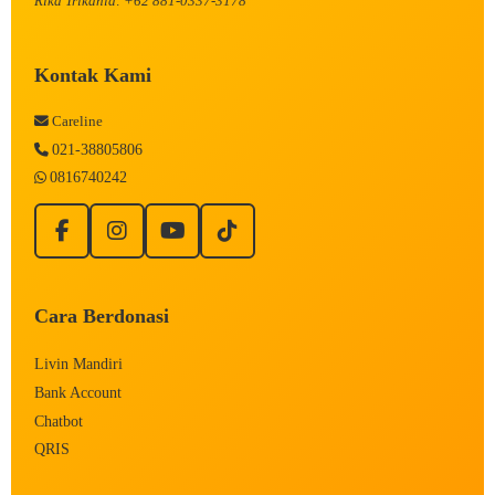
Rika Trikania: +62 881-0337-3178
Kontak Kami
Careline
021-38805806
0816740242
Cara Berdonasi
Livin Mandiri
Bank Account
Chatbot
QRIS