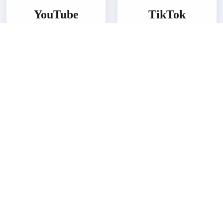
YouTube
TikTok
Video dokumentasi &
Konten kreatif &
edukasi
edukatif YKAI
1K+
600+
5K+
69K+
Subscribers
Videos
Followers
Likes
Subscribe
Follow
Tetap Terhubung Dengan Kami