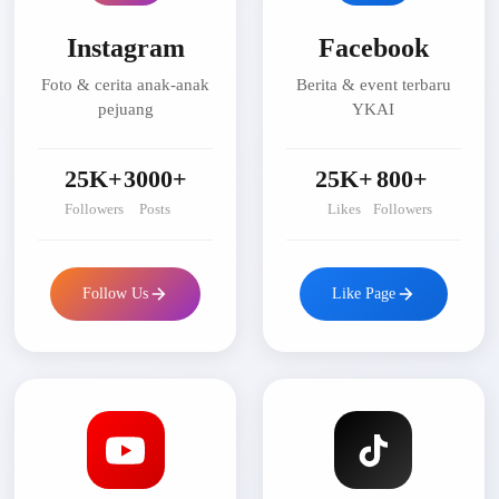
Instagram
Facebook
Foto & cerita anak-anak
Berita & event terbaru
pejuang
YKAI
25K+
3000+
25K+
800+
Followers
Posts
Likes
Followers
Follow Us
Like Page